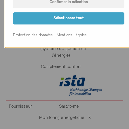
Confirmer la sélection
Fournisseur
ista swiss ag
Sélectionner tout
Monitoring énergétique
X
Protection des données
Mentions Légales
Complément SGE
(système de gestion de
l'énergie)
Complément confort
Fournisseur
Smart-me
Monitoring énergétique
X