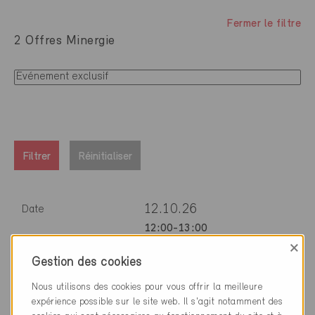
Fermer le filtre
2 Offres Minergie
Filtrer
Réinitialiser
12.10.26
Date
12:00-13:00
×
Ventilation simple flux
Titre du cours
Gestion des cookies
dans les bâtiments
Minergie
Nous utilisons des cookies pour vous offrir la meilleure
expérience possible sur le site web. Il s'agit notamment des
Minergie SAVOIR-FAIRE actuel