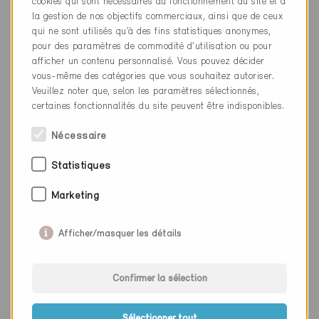
cookies qui sont nécessaires au fonctionnement du site et à
la gestion de nos objectifs commerciaux, ainsi que de ceux
En ligne
Lieu
qui ne sont utilisés qu’à des fins statistiques anonymes,
pour des paramètres de commodité d’utilisation ou pour
05.11.26
Date
afficher un contenu personnalisé. Vous pouvez décider
16:00-20:00
vous-même des catégories que vous souhaitez autoriser.
Veuillez noter que, selon les paramètres sélectionnés,
SAVE THE DATE -
Titre du cours
certaines fonctionnalités du site peuvent être indisponibles.
Rencontre des
membres et
Nécessaire
partenaires
spécialistes Minergie
Statistiques
2026
Marketing
Événement exclusif
Lieu
Afficher/masquer les détails
Confirmer la sélection
Fermer le filtre
0 Offres des partenaires
Sélectionner tout