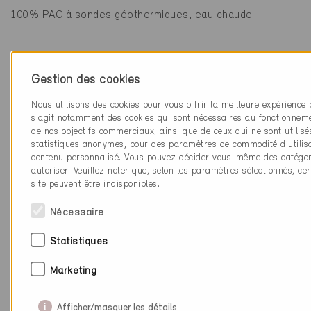
100% PAC à sondes géothermiques, eau chaude
Gestion des cookies
Acteurs
Nous utilisons des cookies pour vous offrir la meilleure expérience p
s'agit notamment des cookies qui sont nécessaires au fonctionnemen
de nos objectifs commerciaux, ainsi que de ceux qui ne sont utilisé
Partenaires spécialistes Minergie
statistiques anonymes, pour des paramètres de commodité d’utilisa
Effiteam Sàrl
contenu personnalisé. Vous pouvez décider vous-même des catégor
Rue Jean Prouvé 14
autoriser. Veuillez noter que, selon les paramètres sélectionnés, cer
1762 Givisez
site peuvent être indisponibles.
Nécessaire
Partenaires spécialistes Minergie
Atelier d'architecture Lutz Associés Sàrl
Statistiques
Rue Jean Prouvé 14
1762 Givisiez
Marketing
Afficher/masquer les détails