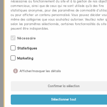
nécessaires au fonctionnement du site et à la gestion de nos object
commerciaux, ainsi que de ceux qui ne sont utilisés qu’à des fins
Administration, Rénovation
statistiques anonymes, pour des paramètres de commodité d’utilis
Caractéristiques du bâtiment
ou pour afficher un contenu personnalisé. Vous pouvez décider vou
Commerce, Rénovation, 3
même des catégories que vous souhaitez autoriser. Veuillez noter q
selon les paramètres sélectionnés, certaines fonctionnalités du site
Minergie
Label de construction
peuvent être indisponibles.
Provisoire 29.11.2017
Nécessaire
Rue Pierre-Fatio 15
Adresse
Statistiques
1204 GENEVE
Marketing
GE-1585
Numéro de certificat
Administration, Rénovation
Caractéristiques du bâtiment
Afficher/masquer les détails
Commerce, Rénovation, 3
Restaurant, Rénovation, 1
Confirmer la sélection
Minergie
Label de construction
Provisoire 29.11.2017
Sélectionner tout