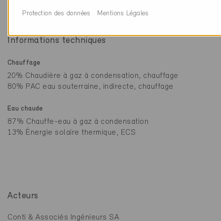
Protection des données
Mentions Légales
Informations techniques
Chauffage
20% Chaudière à gaz à condensation, chauffage
80% PAC eau souterraine, indirecte, chauffage
Eau chaude
87% Chauffe-eau à gaz à condensation
13% Énergie solaire thermique, ECS
Acteurs
Conti & Associés Ingénieurs SA