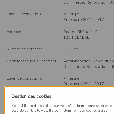
Commerce, Rénovation, 3
Minergie
Label de construction
Provisoire 29.11.2017
Rue du Rhône 116
Adresse
1204 GENEVE
GE-1583
Numéro de certificat
Administration, Rénovation
Caractéristiques du bâtiment
Commerce, Rénovation, 2
Minergie
Label de construction
Provisoire 29.11.2017
Rue du Rhône 114
Adresse
Gestion des cookies
1204 GENEVE
Nous utilisons des cookies pour vous offrir la meilleure expérience
possible sur le site web. Il s'agit notamment des cookies qui sont
GE-1584
Numéro de certificat