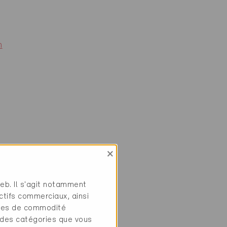
m
tilation et
×
anitaire
web. Il s'agit notamment
ctifs commerciaux, ainsi
tres de commodité
 des catégories que vous