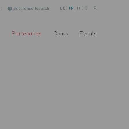
t
plateforme-label.ch
DE
|
FR
|
IT
|
Partenaires
Cours
Events