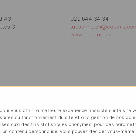
d AG
021 644 34 34
ttes 3
lausanne.ch@equans.co
www.equans.ch
étique / Automatisation du bâtiment / Chauffage / Ven
chniques de mesure, de commande et de régulation / S
pour vous offrir la meilleure expérience possible sur le site 
saires au fonctionnement du site et à la gestion de nos obje
ilisés qu’à des fins statistiques anonymes, pour des paramè
cher un contenu personnalisé. Vous pouvez décider vous-même