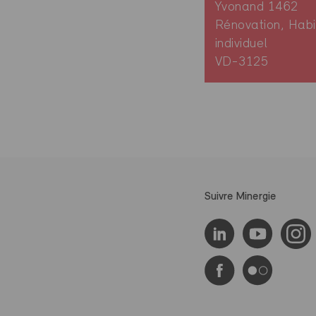
Yvonand 1462
Rénovation, Habi
individuel
VD-3125
Suivre Minergie