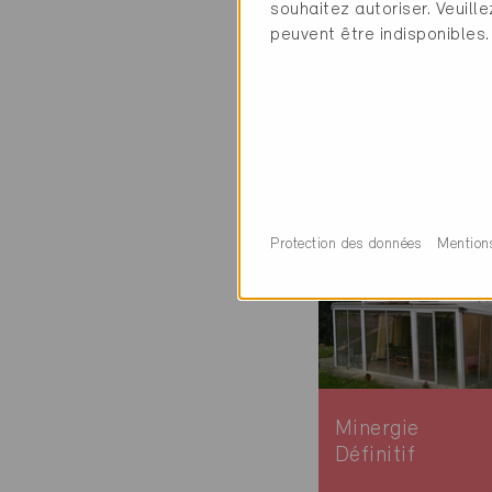
souhaitez autoriser. Veuill
Ventilation et cli
peuvent être indisponibles.
Sanitaire / Facili
1 Bâtiments Miner
Protection des données
Mention
Minergie
Définitif