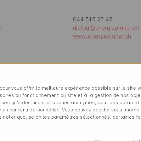
044 515 25 45
9
dialog@energieplaner.ch
www.energieplaner.ch
pour vous offrir la meilleure expérience possible sur le site 
saires au fonctionnement du site et à la gestion de nos obje
ilisés qu’à des fins statistiques anonymes, pour des paramè
cher un contenu personnalisé. Vous pouvez décider vous-même
ez noter que, selon les paramètres sélectionnés, certaines fo
gie (2 Certificats)