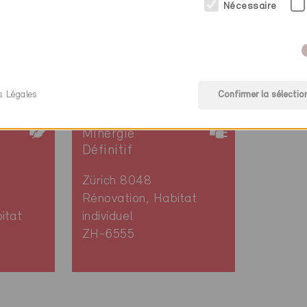
Nécessaire
s Légales
Confirmer la sélectio
Minergie
Définitif
Zürich 8048
Rénovation, Habitat
itat
individuel
ZH-6555