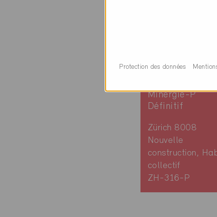
Protection des données
Mention
Minergie-P
Définitif
Zürich 8008
Nouvelle
construction, Hab
collectif
ZH-316-P