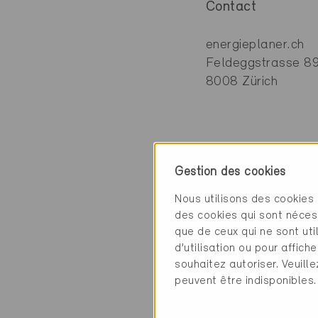
Contact
energieplaner.ch
Feldeggstrasse 8
8008 Zürich
Catégorie
Gestion des cookies
Planification
Nous utilisons des cookies 
Architecture
des cookies qui sont néces
que de ceux qui ne sont ut
d’utilisation ou pour affi
souhaitez autoriser. Veuill
peuvent être indisponibles.
2 Bâtiments Miner