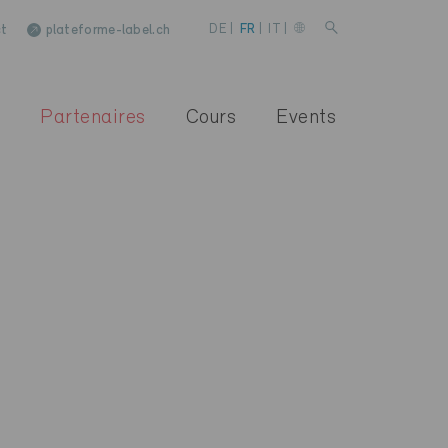
t
plateforme-label.ch
DE
|
FR
|
IT
|
Partenaires
Cours
Events