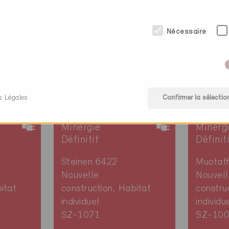
Nécessaire
s Légales
Confirmer la sélectio
Minergie
Minerg
Définitif
Définit
Steinen 6422
Muotat
Nouvelle
Nouvell
itat
construction, Habitat
constru
individuel
individu
SZ-1071
SZ-10