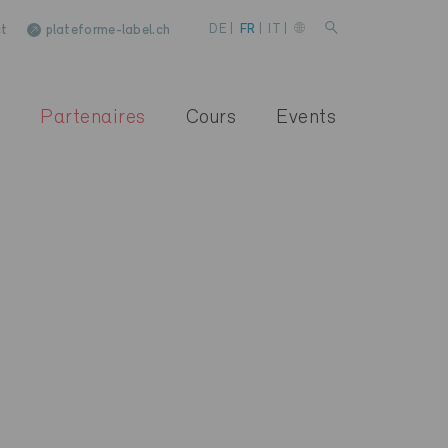
t
plateforme-label.ch
DE
|
FR
|
IT
|
Partenaires
Cours
Events