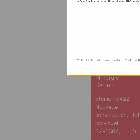
peuvent être indisponibles.
Protection des données
Mention
Minergie
Définitif
Steinen 6422
Nouvelle
construction, Hab
individuel
SZ-1064, ... (2)