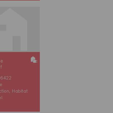
ie
if
 6422
e
ction, Habitat
el
9