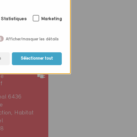
Statistiques
Marketing
Afficher/masquer les détails
n
Sélectionner tout
ie
if
hal 6436
e
ction, Habitat
el
08