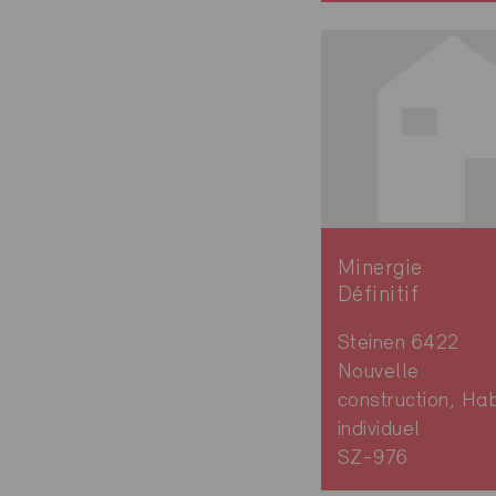
Minergie
Définitif
Steinen 6422
Nouvelle
construction, Hab
individuel
SZ-976