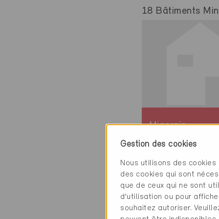
18 Bâtiments Mine
Minergie
Définitif
Gestion des cookies
Bürglen 6463
Nous utilisons des cookies 
Nouvelle
des cookies qui sont néces
construction, Hab
que de ceux qui ne sont ut
collectif
d’utilisation ou pour affi
souhaitez autoriser. Veuill
UR-233