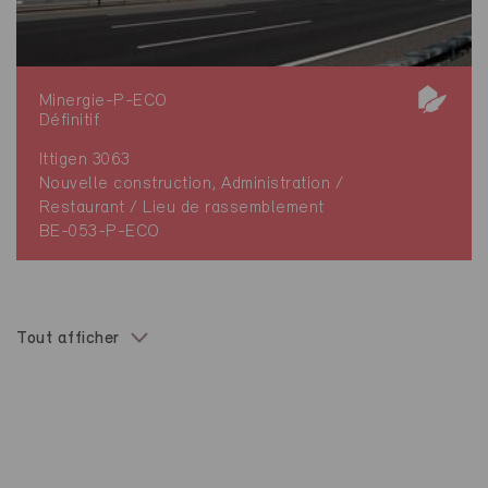
Minergie-P-ECO
Définitif
Ittigen 3063
Nouvelle construction, Administration /
Restaurant / Lieu de rassemblement
BE-053-P-ECO
Tout afficher