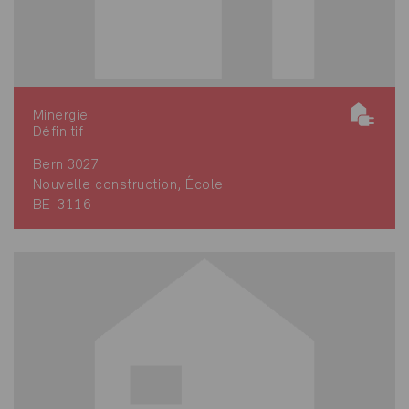
Minergie
Définitif
Bern 3027
Nouvelle construction, École
BE-3116