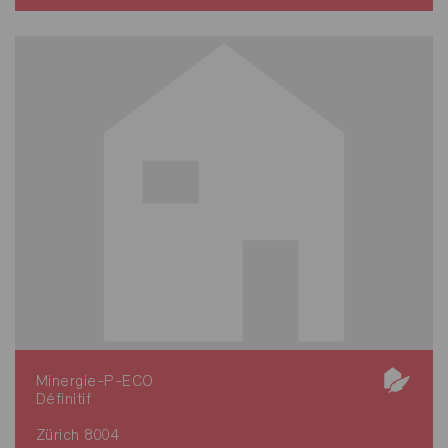
Minergie-P-ECO
Définitif
Zürich 8004