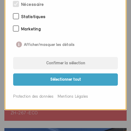
Nécessaire
Statistiques
Marketing
Afficher/masquer les détails
Confirmer la sélection
Minergie-ECO
Sélectionner tout
Définitif
Zürich 8005
Protection des données
Mentions Légales
Nouvelle construction, École / Installations
sportives / Restaurant
ZH-267-ECO