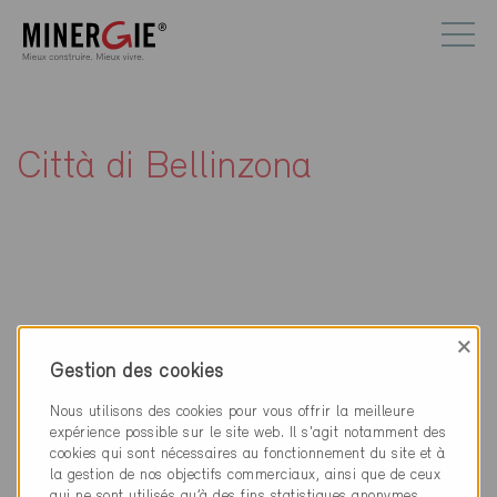
Città di Bellinzona
Contact
×
Gestion des cookies
Città di Bellinzona
Piazza Nosetto 5
Nous utilisons des cookies pour vous offrir la meilleure
6500 Bellinzona
expérience possible sur le site web. Il s'agit notamment des
cookies qui sont nécessaires au fonctionnement du site et à
la gestion de nos objectifs commerciaux, ainsi que de ceux
058 203 10 00
qui ne sont utilisés qu’à des fins statistiques anonymes,