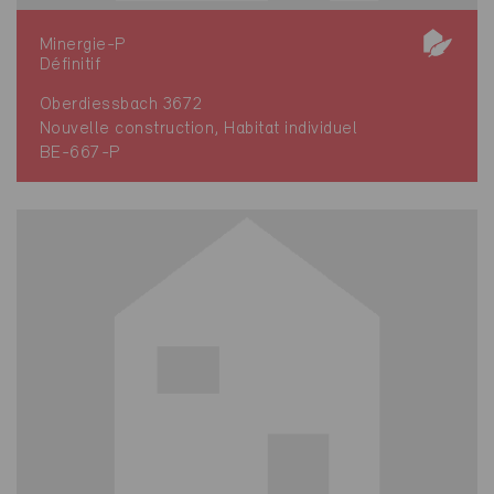
Minergie-P
Définitif
Oberdiessbach 3672
Nouvelle construction, Habitat individuel
BE-667-P