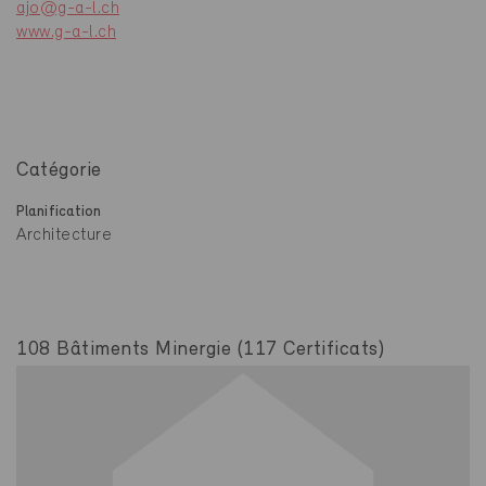
ajo@g-a-l.ch
www.g-a-l.ch
Catégorie
Planification
Architecture
108 Bâtiments Minergie (117 Certificats)