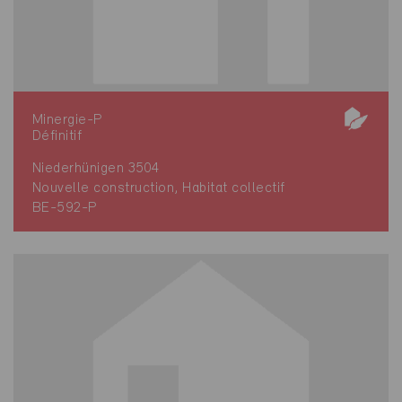
Minergie-P
Définitif
Niederhünigen 3504
Nouvelle construction, Habitat collectif
BE-592-P