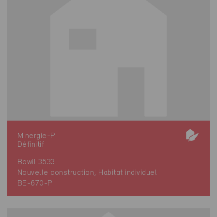
Minergie-P
Définitif
Bowil 3533
Nouvelle construction, Habitat individuel
BE-670-P