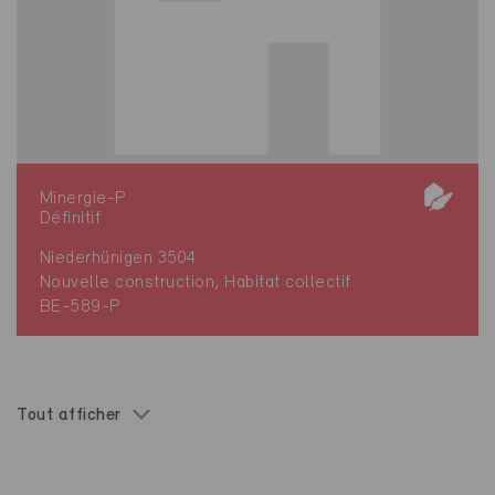
Minergie-P
Définitif
Niederhünigen 3504
Nouvelle construction, Habitat collectif
BE-589-P
Tout afficher