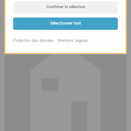
Confirmer la sélection
Heimberg 3627
Nouvelle construction, Habitat collectif /
Administration / Industrie
Sélectionner tout
BE-688-P
Protection des données
Mentions Légales