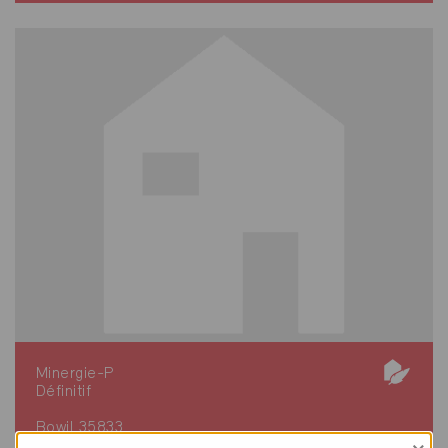
Minergie-P
Définitif
Bowil 35833