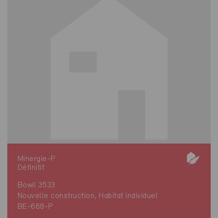
Minergie-P
Définitif
Bowil 3533
Nouvelle construction, Habitat individuel
BE-668-P