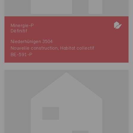
Minergie-P
Définitif
Niederhünigen 3504
Nouvelle construction, Habitat collectif
BE-591-P