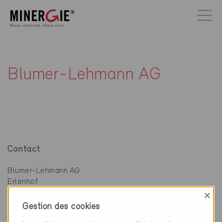
Blumer-Lehmann AG
Contact
Blumer-Lehmann AG
Erlenhof
9200 Gossau
×
Gestion des cookies
071 388 58 58