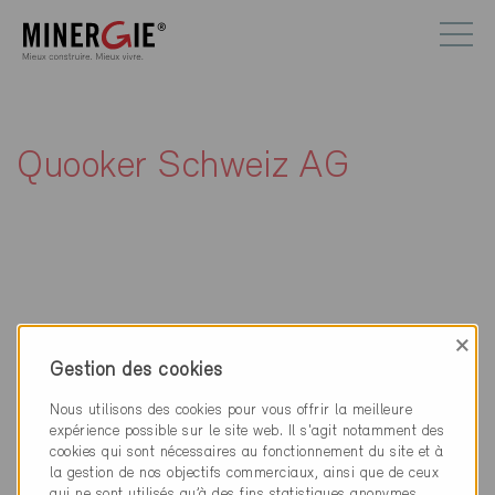
Quooker Schweiz AG
Contact
×
Gestion des cookies
Quooker Schweiz AG
Steinackerstrasse 5
Nous utilisons des cookies pour vous offrir la meilleure
8302 Kloten
expérience possible sur le site web. Il s'agit notamment des
cookies qui sont nécessaires au fonctionnement du site et à
la gestion de nos objectifs commerciaux, ainsi que de ceux
043 411 20 30
qui ne sont utilisés qu’à des fins statistiques anonymes,