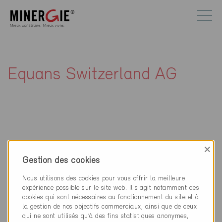
Equans Switzerland AG
×
Contact
Gestion des cookies
Equans Switzerland AG
Nous utilisons des cookies pour vous offrir la meilleure
Route de la Galaise 15A
expérience possible sur le site web. Il s'agit notamment des
1228 Plan-les-Ouates
cookies qui sont nécessaires au fonctionnement du site et à
la gestion de nos objectifs commerciaux, ainsi que de ceux
0228845300
qui ne sont utilisés qu’à des fins statistiques anonymes,