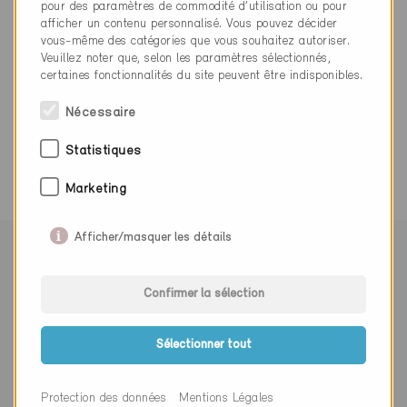
equans@scan.conextrade.com
pour des paramètres de commodité d’utilisation ou pour
afficher un contenu personnalisé. Vous pouvez décider
vous-même des catégories que vous souhaitez autoriser.
Veuillez noter que, selon les paramètres sélectionnés,
certaines fonctionnalités du site peuvent être indisponibles.
Nécessaire
0 Bâtiments Minergie (0 Certificats)
Statistiques
Marketing
Afficher/masquer les détails
Suivre Minergie
Confirmer la sélection
Sélectionner tout
S’abonner à la newsletter
Monsieur
Madame
Autre
Protection des données
Mentions Légales