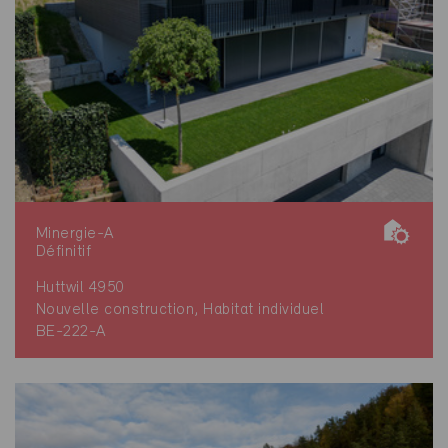
Minergie-A
Définitif
Huttwil 4950
Nouvelle construction, Habitat individuel
BE-222-A