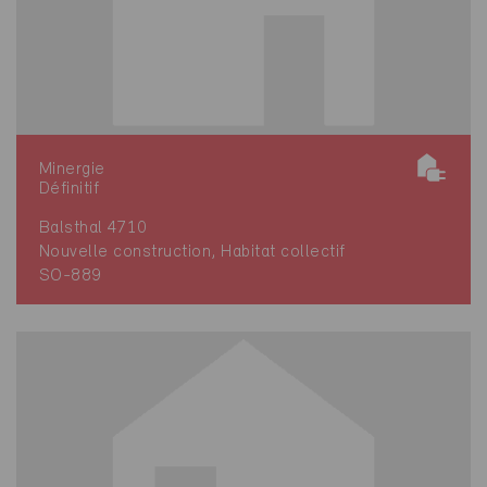
Minergie
Définitif
Balsthal 4710
Nouvelle construction, Habitat collectif
SO-889