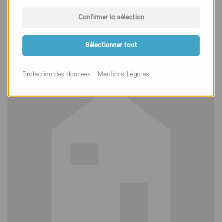
Définitif
Confirmer la sélection
Büren an der Aare 3294
Nouvelle construction / Rénovation, Habitat
collectif / Restaurant
Sélectionner tout
BE-2478
Protection des données
Mentions Légales