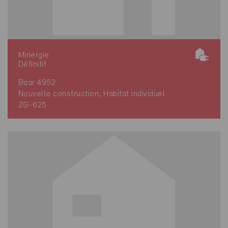
Minergie
Définitif
Baar 4952
Nouvelle construction, Habitat individuel
ZG-625