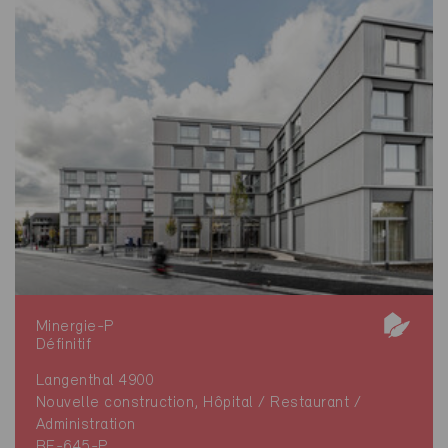
Minergie-P
Définitif
Langenthal 4900
Nouvelle construction, Hôpital / Restaurant /
Administration
BE-645-P