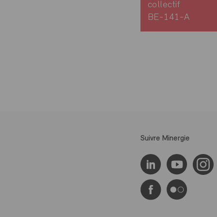
collectif
BE-141-A
Suivre Minergie