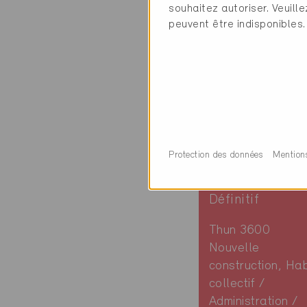
souhaitez autoriser. Veuill
peuvent être indisponibles.
Protection des données
Mention
Minergie-P
Définitif
Thun 3600
Nouvelle
construction, Hab
collectif /
Administration /