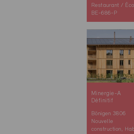
Restaurant / Éco
BE-686-P
Minergie-A
Définitif
Bönigen 3806
Nouvelle
construction, Hab