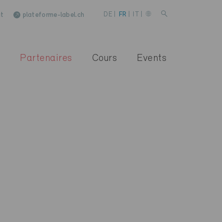
t
plateforme-label.ch
DE
|
FR
|
IT
|
Partenaires
Cours
Events