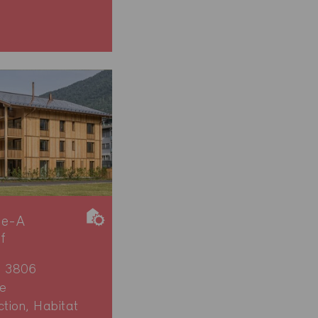
ie-A
if
n 3806
e
ction, Habitat