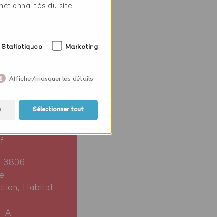
nctionnalités du site
Statistiques
Marketing
Afficher/masquer les détails
n
Sélectionner tout
ie
if
n 3806
e
ction, Habitat
f
3-A