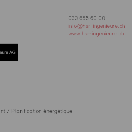
033 655 60 00
1
info@hsr-ingenieure.ch
www.hsr-ingenieure.ch
nt / Planification énergétique