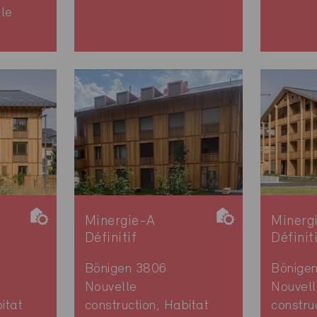
le
Minergie-A
Minerg
Définitif
Définit
Bönigen 3806
Bönige
Nouvelle
Nouvell
itat
construction, Habitat
constru