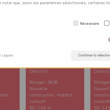
ez noter que, selon les paramètres sélectionnés, certaines fo
Nécessaire
s Légales
Confirmer la sélectio
Minergie
Minerg
Définitif
Définit
Bönigen 3806
Bönige
Nouvelle
Nouvell
itat
construction, Habitat
constru
collectif
collecti
BE-144-A
BE-14