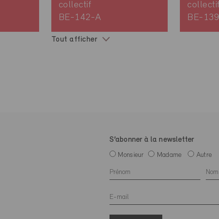
collectif
collecti
BE-142-A
BE-139
Tout afficher
S’abonner à la newsletter
Monsieur
Madame
Autre