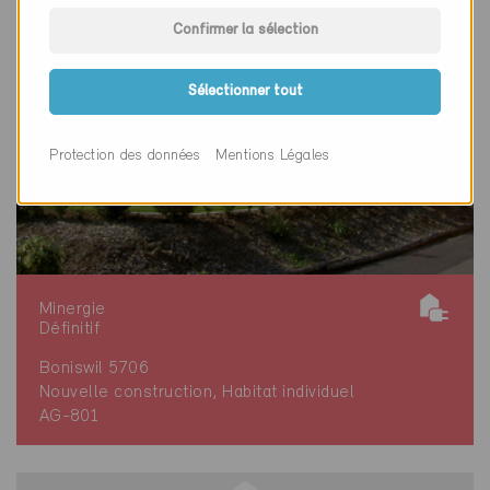
Confirmer la sélection
Sélectionner tout
Protection des données
Mentions Légales
Minergie
Définitif
Boniswil 5706
Nouvelle construction, Habitat individuel
AG-801