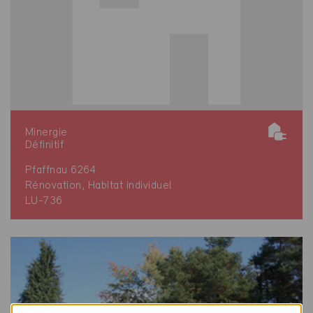
Minergie
Définitif
Pfaffnau 6264
Rénovation, Habitat individuel
LU-736