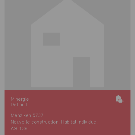
Minergie
Définitif
Menziken 5737
Nouvelle construction, Habitat individuel
AG-138