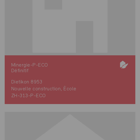
Minergie-P-ECO
Définitif
Dietikon 8953
Nouvelle construction, École
ZH-313-P-ECO