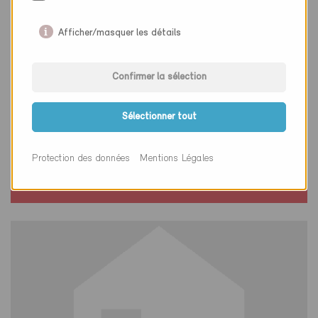
Afficher/masquer les détails
Confirmer la sélection
Minergie
Sélectionner tout
Définitif
Suhr 5034
Protection des données
Mentions Légales
Rénovation, École / Installations sportives
AG-5933