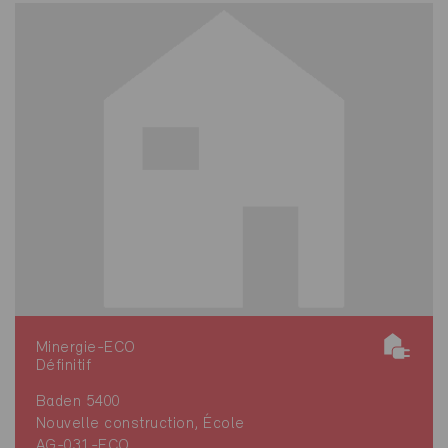
Minergie-ECO
Définitif
Baden 5400
Nouvelle construction, École
AG-031-ECO