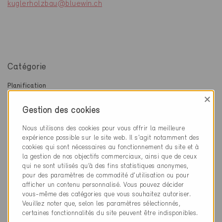
kuglerholzbau@bluewin.ch
Catégorie
Planification
Physique du bâtiment
×
Gestion des cookies
Exécution
Enveloppe du bâtiment, façades, toiture
Nous utilisons des cookies pour vous offrir la meilleure
expérience possible sur le site web. Il s'agit notamment des
cookies qui sont nécessaires au fonctionnement du site et à
la gestion de nos objectifs commerciaux, ainsi que de ceux
qui ne sont utilisés qu’à des fins statistiques anonymes,
pour des paramètres de commodité d’utilisation ou pour
1 Bâtiments Minergie (1 Certificats)
afficher un contenu personnalisé. Vous pouvez décider
vous-même des catégories que vous souhaitez autoriser.
Veuillez noter que, selon les paramètres sélectionnés,
certaines fonctionnalités du site peuvent être indisponibles.