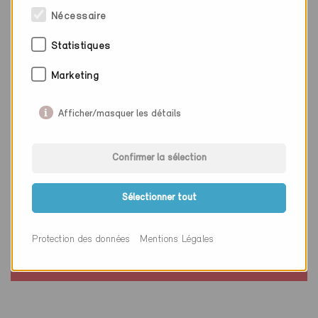
Nécessaire
Statistiques
Marketing
Afficher/masquer les détails
Confirmer la sélection
Minergie
Sélectionner tout
Définitif
Wolfhalden 9427
Protection des données
Mentions Légales
Nouvelle construction, Habitat individuel
AR-047