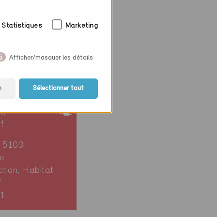
Statistiques
Marketing
Afficher/masquer les détails
n
Sélectionner tout
ie
if
n 5103
e
ction, Habitat
f
1