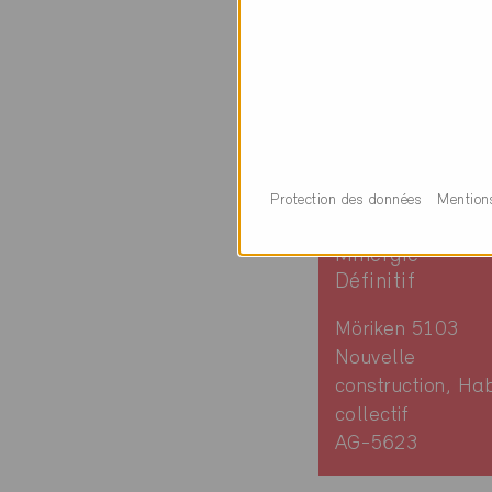
Protection des données
Mention
Minergie
Définitif
Möriken 5103
Nouvelle
construction, Hab
collectif
AG-5623