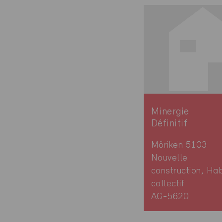
Minergie
Définitif
Möriken 5103
Nouvelle
construction, Hab
collectif
AG-5620