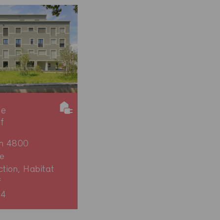
ie
if
en 4800
e
ction, Habitat
f
64