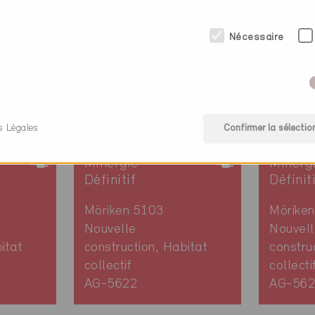
Nécessaire
s Légales
Confirmer la sélectio
Minergie
Minerg
Définitif
Définit
Möriken 5103
Mörike
Nouvelle
Nouvell
itat
construction, Habitat
constru
collectif
collecti
AG-5622
AG-562