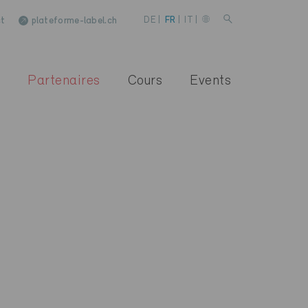
t
plateforme-label.ch
DE
|
FR
|
IT
|
Partenaires
Cours
Events