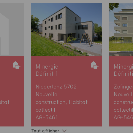
Minergie
Minerg
Définitif
Définit
Niederlenz 5702
Zofing
Nouvelle
Nouvell
itat
construction, Habitat
constru
collectif
collecti
AG-5461
AG-54
Tout afficher