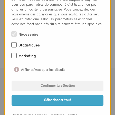
info@montana-ag.ch
pour des paramètres de commodité d’utilisation ou pour
www.montana-ag.ch
afficher un contenu personnalisé. Vous pouvez décider
vous-même des catégories que vous souhaitez autoriser.
Veuillez noter que, selon les paramètres sélectionnés,
certaines fonctionnalités du site peuvent être indisponibles.
Nécessaire
0 Bâtiments Minergie (0 Certificats)
Statistiques
Marketing
Afficher/masquer les détails
Suivre Minergie
Confirmer la sélection
Sélectionner tout
S’abonner à la newsletter