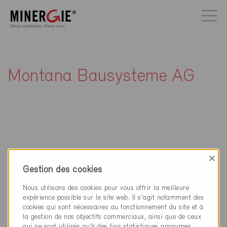
Montana Bausysteme AG
Contact
×
Gestion des cookies
Montana Bausysteme AG
Durisolstrasse 11
Nous utilisons des cookies pour vous offrir la meilleure
5612 Villmergen
expérience possible sur le site web. Il s'agit notamment des
cookies qui sont nécessaires au fonctionnement du site et à
la gestion de nos objectifs commerciaux, ainsi que de ceux
056 619 85 85
qui ne sont utilisés qu’à des fins statistiques anonymes,