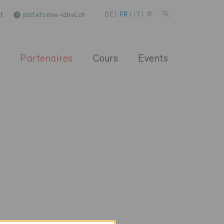
t
plateforme-label.ch
DE
|
FR
|
IT
|
Partenaires
Cours
Events