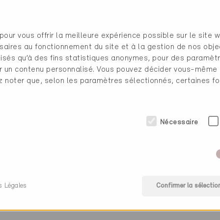
www.ofenland.ch
pour vous offrir la meilleure expérience possible sur le site 
saires au fonctionnement du site et à la gestion de nos obje
en
ilisés qu’à des fins statistiques anonymes, pour des paramè
cher un contenu personnalisé. Vous pouvez décider vous-même
ez noter que, selon les paramètres sélectionnés, certaines fo
Nécessaire
onstructeur de poêles
s Légales
Confirmer la sélectio
gie (0 Certificats)