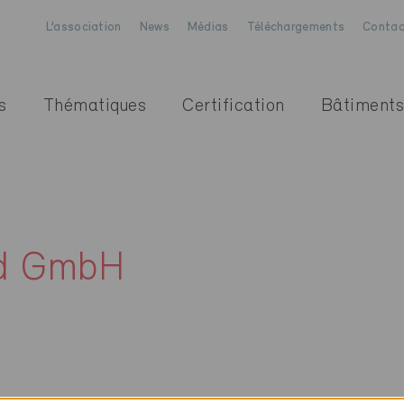
L’association
News
Médias
Téléchargements
Contac
s
Thématiques
Certification
Bâtiments
nd GmbH