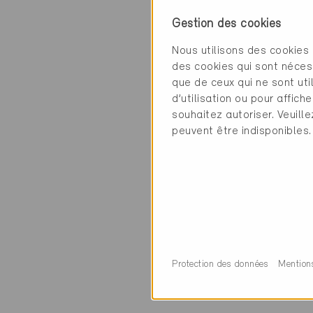
Contact
Gestion des cookies
Ofenland GmbH
Nous utilisons des cookies 
Werkhofstrasse 6
des cookies qui sont néces
5053 Unterentfeld
que de ceux qui ne sont ut
d’utilisation ou pour affi
souhaitez autoriser. Veuill
peuvent être indisponibles.
Catégorie
Exécution
Poêlier-fumiste, c
Protection des données
Mention
0 Bâtiments Miner