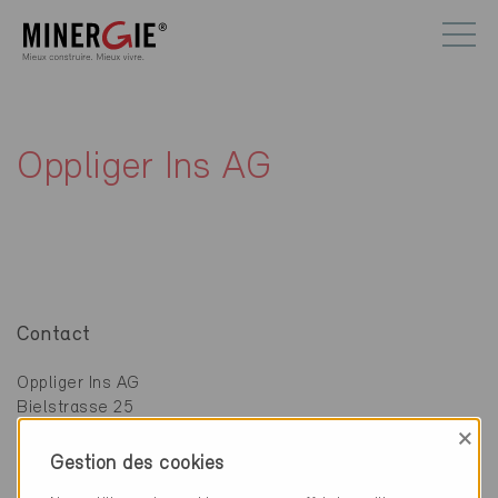
Oppliger Ins AG
Contact
Oppliger Ins AG
Bielstrasse 25
3232 Ins
×
Gestion des cookies
032 313 28 52