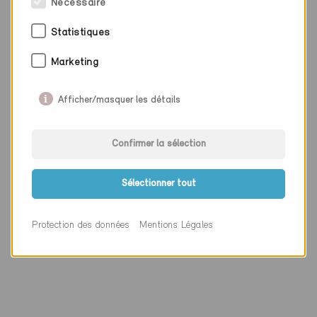
Nécessaire
Statistiques
Marketing
Afficher/masquer les détails
Confirmer la sélection
Minergie-P
Définitif
Sélectionner tout
Riggisberg 3132
Nouvelle construction, Habitat individuel
Protection des données
Mentions Légales
BE-198-P