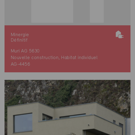
Minergie
Définitif
Muri AG 5630
Nouvelle construction, Habitat individuel
AG-4456