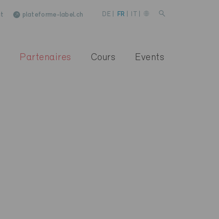
t
plateforme-label.ch
DE
|
FR
|
IT
|
Partenaires
Cours
Events