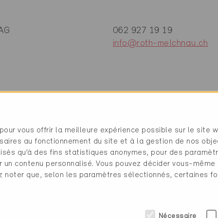
 AG
062 927 19 19
info@roth-melchnau.ch
pour vous offrir la meilleure expérience possible sur le site 
saires au fonctionnement du site et à la gestion de nos obje
étique
ilisés qu’à des fins statistiques anonymes, pour des paramè
cher un contenu personnalisé. Vous pouvez décider vous-même
ez noter que, selon les paramètres sélectionnés, certaines fo
gie (1 Certificats)
Nécessaire