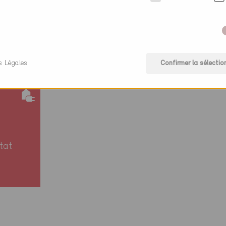
s Légales
Confirmer la sélectio
tat