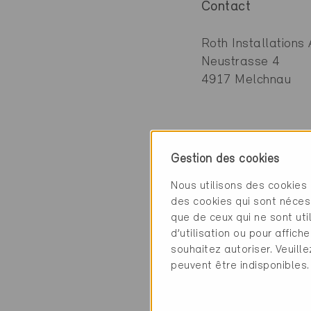
Contact
Roth Installations
Neustrasse 4
4917 Melchnau
Catégorie
Gestion des cookies
Nous utilisons des cookies 
Planification
des cookies qui sont néces
Planification énerg
que de ceux qui ne sont ut
d’utilisation ou pour affi
souhaitez autoriser. Veuill
peuvent être indisponibles.
1 Bâtiments Miner