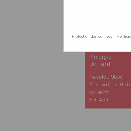
Protection des données
Mention
Minergie
Définitif
Nesslau 9650
Rénovation, Habi
collectif
SG-469