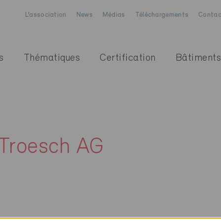
L’association
News
Médias
Téléchargements
Contac
s
Thématiques
Certification
Bâtiments
 Troesch AG