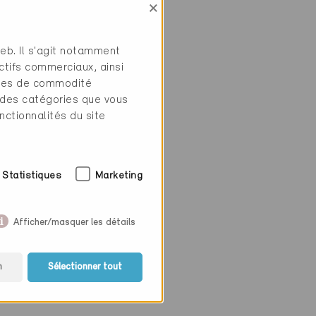
×
web. Il s'agit notamment
h
ctifs commerciaux, ainsi
tres de commodité
 des catégories que vous
nctionnalités du site
Statistiques
Marketing
Afficher/masquer les détails
n
Sélectionner tout