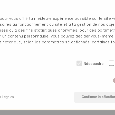
G
031 970 23 00
pour vous offrir la meilleure expérience possible sur le site 
koeniz@sanitastroesch.c
saires au fonctionnement du site et à la gestion de nos obje
www.sanitastroesch.ch
ilisés qu’à des fins statistiques anonymes, pour des paramè
cher un contenu personnalisé. Vous pouvez décider vous-même
ez noter que, selon les paramètres sélectionnés, certaines fo
Nécessaire
sine, menuisier
s Légales
Confirmer la sélectio
gie (0 Certificats)