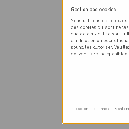
Contact
Gestion des cookies
Sanitas Troesch A
Nous utilisons des cookies 
Sägestrasse 79
des cookies qui sont néces
3098 Köniz
que de ceux qui ne sont ut
d’utilisation ou pour affi
souhaitez autoriser. Veuill
peuvent être indisponibles.
Catégorie
Exécution
Construction de cui
Protection des données
Mention
0 Bâtiments Miner