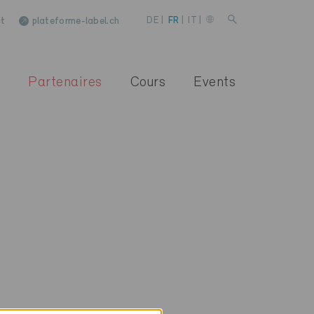
t
plateforme-label.ch
DE
|
FR
|
IT
|
Partenaires
Cours
Events