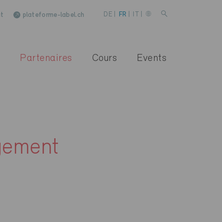
t
plateforme-label.ch
DE
|
FR
|
IT
|
Partenaires
Cours
Events
gement