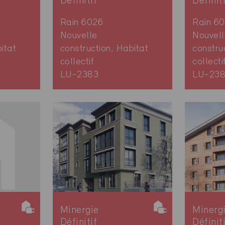
Définitif
Définit
Rain 6026
Rain 6
Nouvelle
Nouvell
itat
construction, Habitat
constru
collectif
collecti
LU-2383
LU-23
Minergie
Minerg
Définitif
Définit