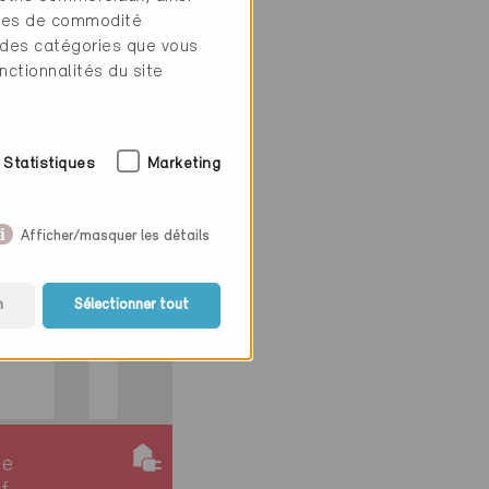
tres de commodité
026
 des catégories que vous
e
nctionnalités du site
ction, Habitat
f
85
Statistiques
Marketing
Afficher/masquer les détails
n
Sélectionner tout
ie