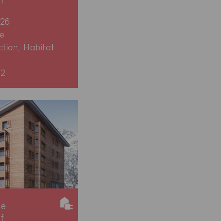
if
026
e
ction, Habitat
f
82
ie
if