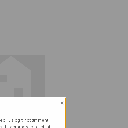
×
ie
web. Il s'agit notamment
if
ctifs commerciaux, ainsi