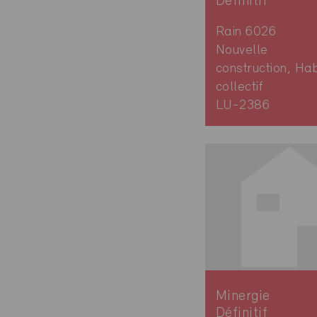
Définitif
Rain 6026
Nouvelle
construction, Hab
collectif
LU-2386
Minergie
Définitif