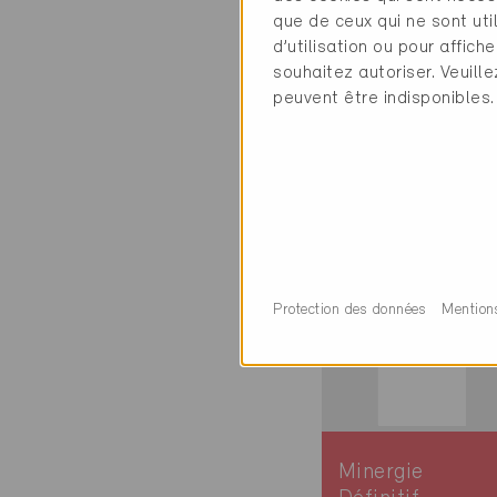
que de ceux qui ne sont ut
Zug 6300
d’utilisation ou pour affi
Rénovation, Habi
souhaitez autoriser. Veuill
collectif /
peuvent être indisponibles.
Administration /
Commerce
ZG-772
Protection des données
Mention
Minergie