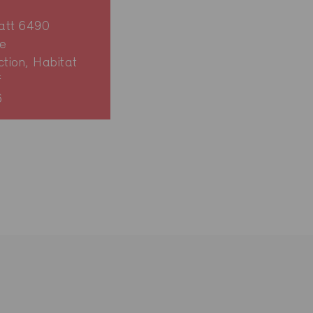
att 6490
e
ction, Habitat
f
6