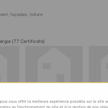
ent, façades, toiture
rgie (77 Certificats)
Minergie
Minerg
pour vous offrir la meilleure expérience possible sur le site 
Définitif
Définit
saires au fonctionnement du site et à la gestion de nos obje