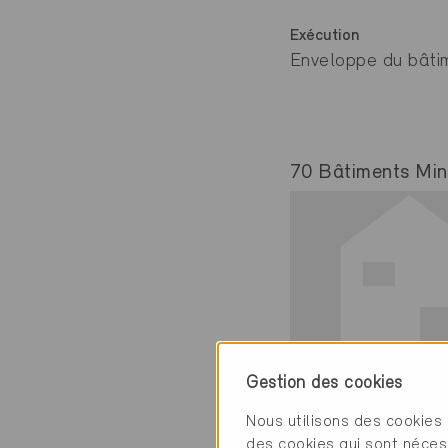
Exécution
Enveloppe du bâtim
70 Bâtiments Mine
Gestion des cookies
Minergie
Nous utilisons des cookies 
Définitif
des cookies qui sont néces