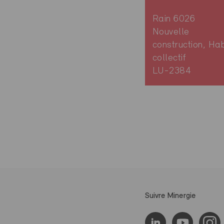
Rain 6026
Nouvelle
construction, Hab
collectif
LU-2384
Suivre Minergie