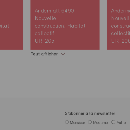
Andermatt 6490
Anderm
Nouvelle
Nouvell
itat
construction, Habitat
constru
collectif
collecti
UR-205
UR-20
Tout afficher
S’abonner à la newsletter
Monsieur
Madame
Autre