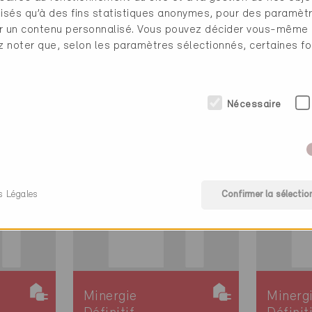
ilisés qu’à des fins statistiques anonymes, pour des paramè
Ebikon 6030
Rain 6
cher un contenu personnalisé. Vous pouvez décider vous-même
tat
Nouvelle
Nouvell
ez noter que, selon les paramètres sélectionnés, certaines fo
construction, Habitat
constru
collectif /
collecti
Administration
LU-23
Nécessaire
LU-2525
s Légales
Confirmer la sélectio
Minergie
Minerg