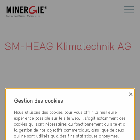
SM-HEAG Klimatechnik AG
×
Contact
Gestion des cookies
SM-HEAG Klimatechnik AG
Nous utilisons des cookies pour vous offrir la meilleure
Rikonerstr. 28
expérience possible sur le site web. Il s'agit notamment des
8307 Effretikon
cookies qui sont nécessaires au fonctionnement du site et à
la gestion de nos objectifs commerciaux, ainsi que de ceux
052 355 11 00
qui ne sont utilisés qu’à des fins statistiques anonymes,