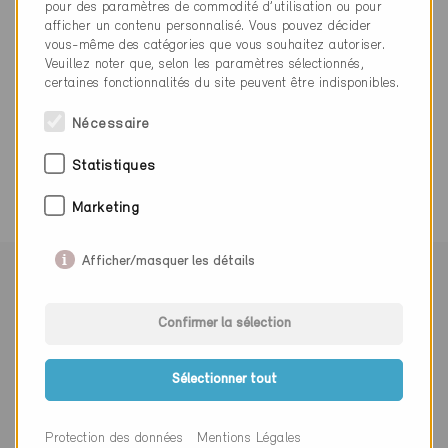
info@sm-heag.ch
pour des paramètres de commodité d’utilisation ou pour
afficher un contenu personnalisé. Vous pouvez décider
vous-même des catégories que vous souhaitez autoriser.
Veuillez noter que, selon les paramètres sélectionnés,
certaines fonctionnalités du site peuvent être indisponibles.
Nécessaire
0 Bâtiments Minergie (0 Certificats)
Statistiques
Marketing
Afficher/masquer les détails
Suivre Minergie
Confirmer la sélection
Sélectionner tout
S’abonner à la newsletter
Monsieur
Madame
Autre
Protection des données
Mentions Légales