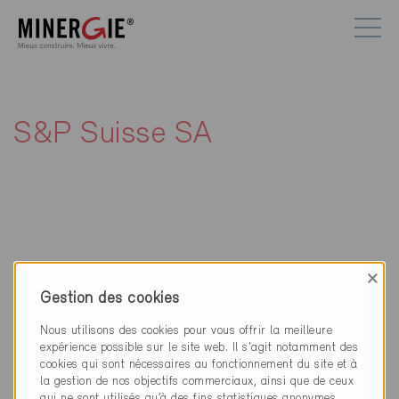
S&P Suisse SA
Contact
×
Gestion des cookies
S&P Suisse SA
Chemin du Champ-des-Filles 19
Nous utilisons des cookies pour vous offrir la meilleure
1228 Plan-les-Ouates
expérience possible sur le site web. Il s'agit notamment des
cookies qui sont nécessaires au fonctionnement du site et à
la gestion de nos objectifs commerciaux, ainsi que de ceux
022 794 25 25
qui ne sont utilisés qu’à des fins statistiques anonymes,