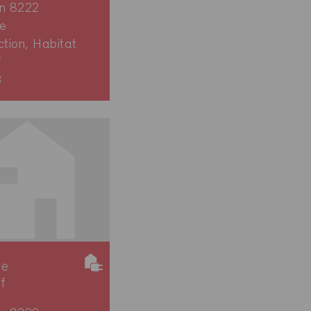
en 8222
e
ction, Habitat
f
3
ie
if