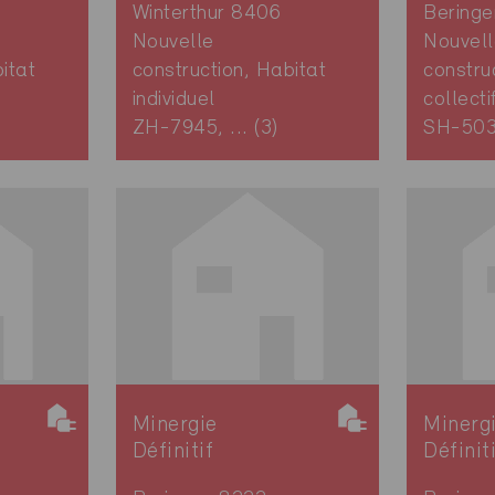
Winterthur 8406
Bering
Nouvelle
Nouvell
itat
construction, Habitat
constru
individuel
collecti
ZH-7945, ... (3)
SH-50
Minergie
Minerg
Définitif
Définit