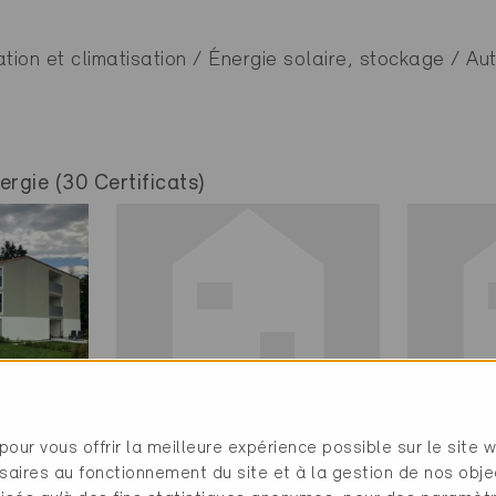
tion et climatisation / Énergie solaire, stockage / Au
rgie (30 Certificats)
Minergie
Minerg
pour vous offrir la meilleure expérience possible sur le site 
Définitif
Définit
saires au fonctionnement du site et à la gestion de nos obje