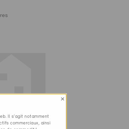
tres
×
ie
web. Il s'agit notamment
if
ctifs commerciaux, ainsi