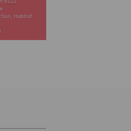
en 8222
e
ction, Habitat
f
0