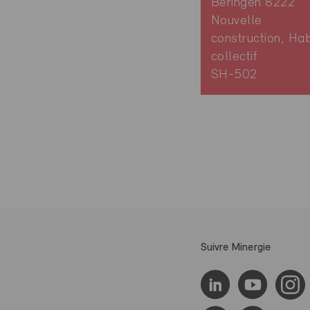
Beringen 8222
Nouvelle
construction, Hab
collectif
SH-502
Suivre Minergie