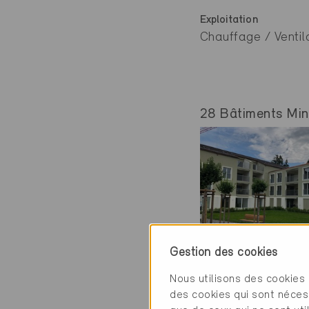
Exploitation
Chauffage / Ventila
28 Bâtiments Mine
Gestion des cookies
Minergie
Nous utilisons des cookies 
Définitif
des cookies qui sont néces