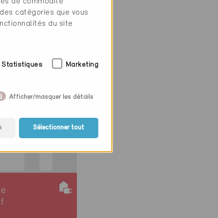
tres de commodité
en 8222
 des catégories que vous
e
nctionnalités du site
ction, Habitat
f
6
Statistiques
Marketing
Afficher/masquer les détails
n
Sélectionner tout
ie
if