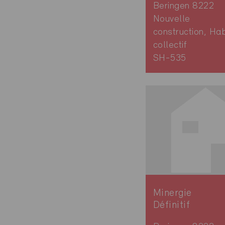
Beringen 8222
Nouvelle
construction, Hab
collectif
SH-535
Minergie
Définitif