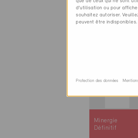
que de ceux qui ne sont ut
Reinach AG 573
d’utilisation ou pour affi
Nouvelle
souhaitez autoriser. Veuill
construction, Hab
peuvent être indisponibles.
collectif
AG-5671
Protection des données
Mention
Minergie
Définitif