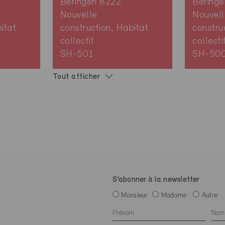
Beringen 8222
Bering
Nouvelle
Nouvell
itat
construction, Habitat
constru
collectif
collecti
SH-501
SH-50
Tout afficher
S’abonner à la newsletter
Monsieur
Madame
Autre