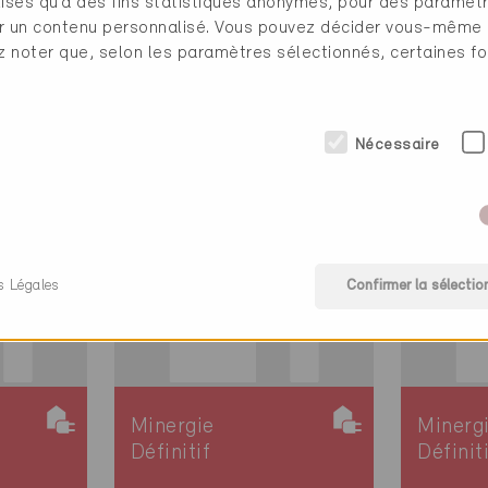
ilisés qu’à des fins statistiques anonymes, pour des paramè
4
Beringen 8222
Bering
cher un contenu personnalisé. Vous pouvez décider vous-même
Nouvelle
Nouvell
ez noter que, selon les paramètres sélectionnés, certaines fo
itat
construction, Habitat
constru
collectif
collecti
SH-537
SH-53
Nécessaire
s Légales
Confirmer la sélectio
Minergie
Minerg
Définitif
Définit