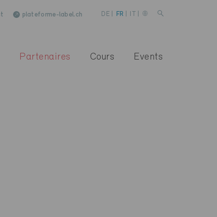
t
plateforme-label.ch
DE
|
FR
|
IT
|
Partenaires
Cours
Events