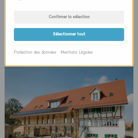
Minergie
Définitif
Confirmer la sélection
Rüti ZH 8630
Nouvelle construction, Habitat individuel
Sélectionner tout
ZH-5881
Protection des données
Mentions Légales