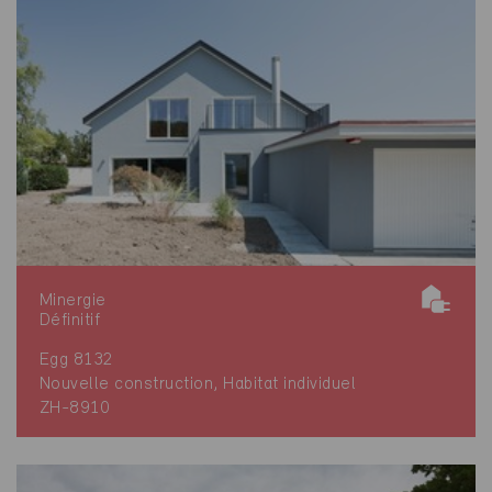
Minergie
Définitif
Egg 8132
Nouvelle construction, Habitat individuel
ZH-8910