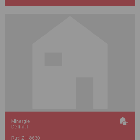
Minergie
Définitif
Rüti ZH 8630