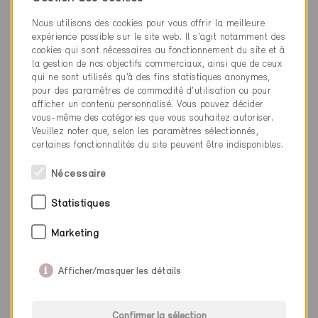
www.lueftungshygiene.ch
Nous utilisons des cookies pour vous offrir la meilleure
expérience possible sur le site web. Il s'agit notamment des
cookies qui sont nécessaires au fonctionnement du site et à
la gestion de nos objectifs commerciaux, ainsi que de ceux
qui ne sont utilisés qu’à des fins statistiques anonymes,
pour des paramètres de commodité d’utilisation ou pour
afficher un contenu personnalisé. Vous pouvez décider
Catégorie
vous-même des catégories que vous souhaitez autoriser.
Veuillez noter que, selon les paramètres sélectionnés,
Planification
certaines fonctionnalités du site peuvent être indisponibles.
Ventilation et climatisation
Nécessaire
Exploitation
Ventilation et climatisation
Statistiques
Marketing
0 Bâtiments Minergie (0 Certificats)
Afficher/masquer les détails
Confirmer la sélection