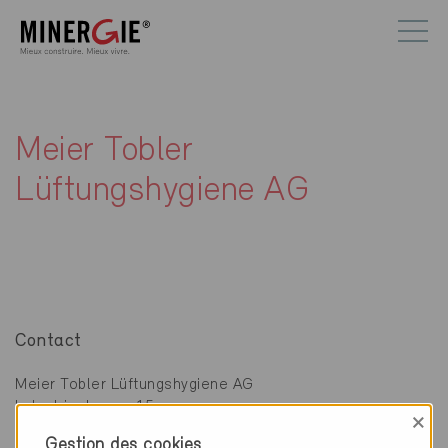
Meier Tobler
Lüftungshygiene AG
Contact
Meier Tobler Lüftungshygiene AG
Industriestrasse 15
×
9015 St. Gallen
Gestion des cookies