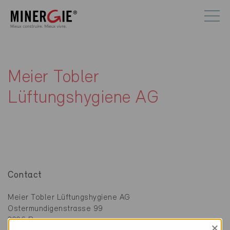
Meier Tobler
Lüftungshygiene AG
Contact
Meier Tobler Lüftungshygiene AG
Ostermundigenstrasse 99
3006 Bern
×