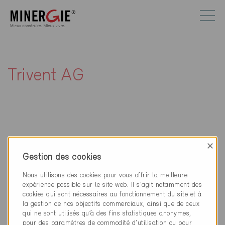
Trivent AG
×
Contact
Gestion des cookies
Trivent AG
Nous utilisons des cookies pour vous offrir la meilleure
Gruabastrasse 10
expérience possible sur le site web. Il s'agit notamment des
cookies qui sont nécessaires au fonctionnement du site et à
9497 Triesenberg
la gestion de nos objectifs commerciaux, ainsi que de ceux
qui ne sont utilisés qu’à des fins statistiques anonymes,
www.trivent.com
pour des paramètres de commodité d’utilisation ou pour