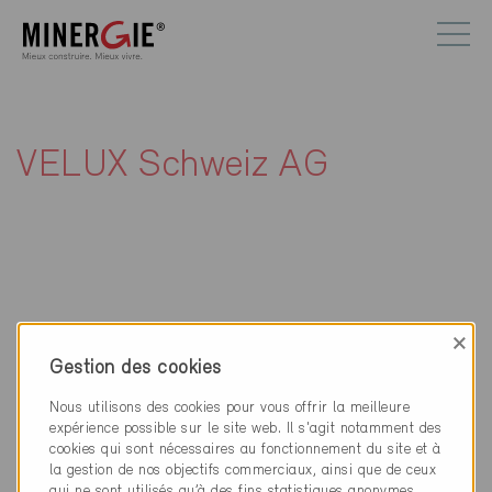
VELUX Schweiz AG
Contact
×
Gestion des cookies
VELUX Schweiz AG
Bahnhofstrasse 40
Nous utilisons des cookies pour vous offrir la meilleure
4663 Aarburg
expérience possible sur le site web. Il s'agit notamment des
cookies qui sont nécessaires au fonctionnement du site et à
la gestion de nos objectifs commerciaux, ainsi que de ceux
062 289 44 44
qui ne sont utilisés qu’à des fins statistiques anonymes,