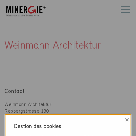
Weinmann Architektur
Contact
Weinmann Architektur
Rebbergstrasse 130
8706 Meilen
×
Gestion des cookies
044 383 32 66