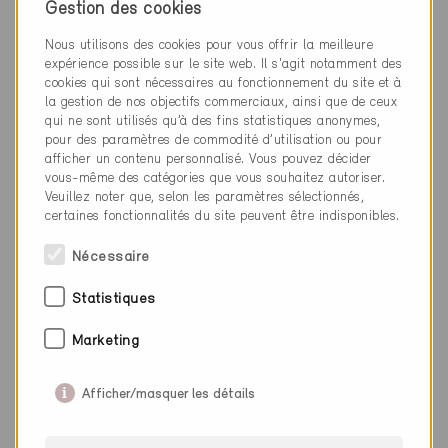
Gestion des cookies
1007 Lausanne
Nous utilisons des cookies pour vous offrir la meilleure
expérience possible sur le site web. Il s'agit notamment des
021 613 40 20
cookies qui sont nécessaires au fonctionnement du site et à
info@mpaic.com
la gestion de nos objectifs commerciaux, ainsi que de ceux
www.mpaic.com
qui ne sont utilisés qu’à des fins statistiques anonymes,
pour des paramètres de commodité d’utilisation ou pour
afficher un contenu personnalisé. Vous pouvez décider
vous-même des catégories que vous souhaitez autoriser.
Veuillez noter que, selon les paramètres sélectionnés,
certaines fonctionnalités du site peuvent être indisponibles.
Catégorie
Nécessaire
Planification
Planification énergétique
Statistiques
Marketing
Afficher/masquer les détails
0 Bâtiments Minergie (0 Certificats)