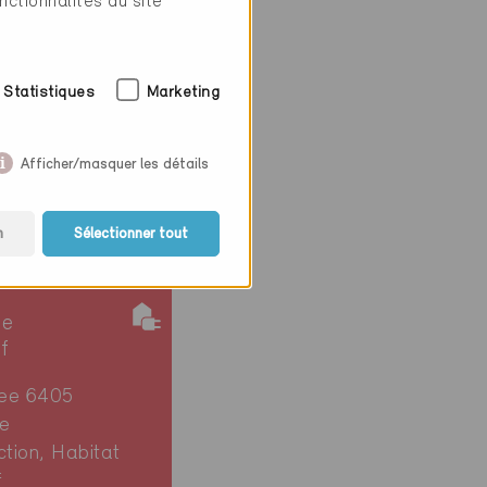
nctionnalités du site
el
7
Statistiques
Marketing
Afficher/masquer les détails
n
Sélectionner tout
ie
if
ee 6405
e
ction, Habitat
f