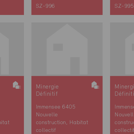
SZ-996
SZ-995
Minergie
Minerg
Définitif
Définit
Immensee 6405
Immens
Nouvelle
Nouvell
itat
construction, Habitat
constru
collectif
collecti