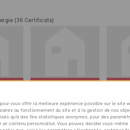
rgie (36 Certificats)
Minergie
Minerg
Définitif
Définit
pour vous offrir la meilleure expérience possible sur le site 
Immensee 6405
Immens
saires au fonctionnement du site et à la gestion de nos obje
Nouvelle
Nouvell
ilisés qu’à des fins statistiques anonymes, pour des paramè
itat
construction, Habitat
constru
cher un contenu personnalisé. Vous pouvez décider vous-même