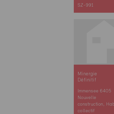
SZ-991
Minergie
Définitif
Immensee 6405
Nouvelle
construction, Hab
collectif