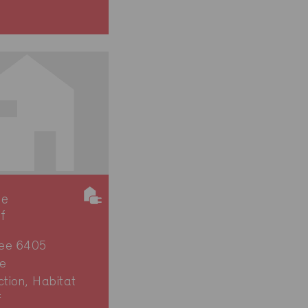
ie
if
ee 6405
e
ction, Habitat
f