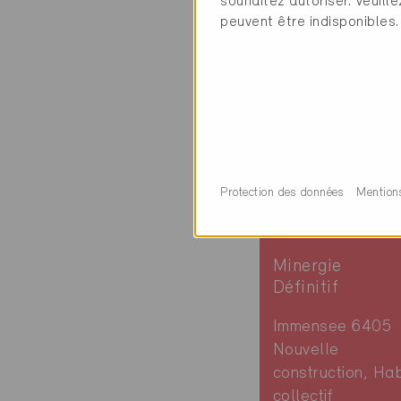
souhaitez autoriser. Veuill
individuel
peuvent être indisponibles.
SZ-985
Protection des données
Mention
Minergie
Définitif
Immensee 6405
Nouvelle
construction, Hab
collectif