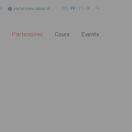
t
plateforme-label.ch
DE
|
FR
|
IT
|
Partenaires
Cours
Events