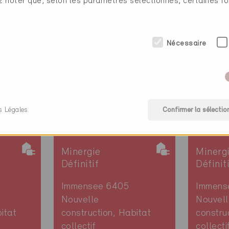
ez noter que, selon les paramètres sélectionnés, certaines fo
individuel
individu
SZ-986
SZ-98
Nécessaire
s Légales
Confirmer la sélectio
Minergie
Minerg
Définitif
Définit
Immensee 6405
Immens
Nouvelle
Nouvell
itat
construction, Habitat
constru
collectif
collecti