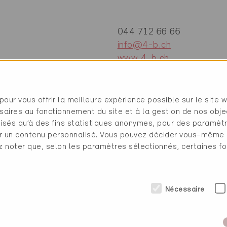
044 712 66 66
info@4-b.ch
www.4-b.ch
pour vous offrir la meilleure expérience possible sur le site 
saires au fonctionnement du site et à la gestion de nos obje
ilisés qu’à des fins statistiques anonymes, pour des paramè
cher un contenu personnalisé. Vous pouvez décider vous-même
ez noter que, selon les paramètres sélectionnés, certaines fo
Nécessaire