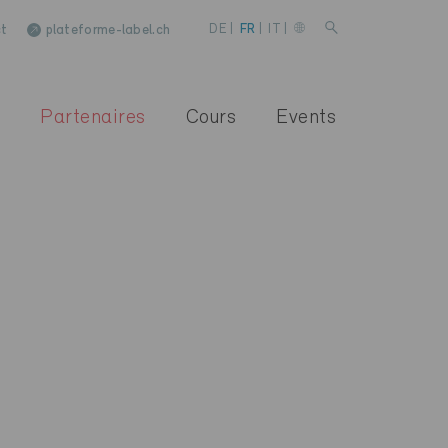
t
plateforme-label.ch
DE
|
FR
|
IT
|
Partenaires
Cours
Events