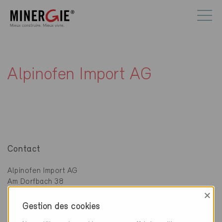
Alpinofen Import AG
Contact
Alpinofen Import AG
Am Dorfbach 38
8308 Illnau
×
Gestion des cookies
052 355 30 10