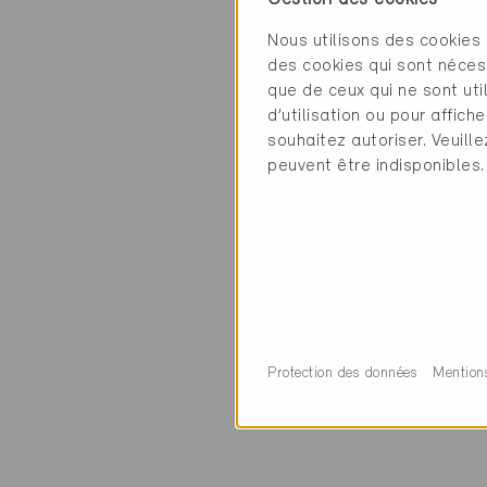
Nous utilisons des cookies 
des cookies qui sont néces
que de ceux qui ne sont ut
Contact
d’utilisation ou pour affi
souhaitez autoriser. Veuill
Hoch- und Tiefba
peuvent être indisponibles.
Energiefachstelle
Flüelistrasse 1
6061 Sarnen
0 Bâtiments Miner
Protection des données
Mention