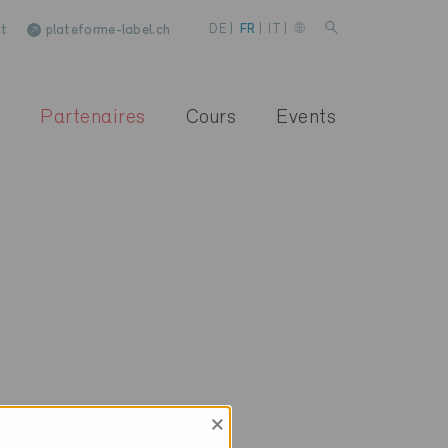
t
plateforme-label.ch
DE
|
FR
|
IT
|
Partenaires
Cours
Events
×