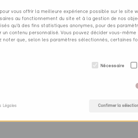
pour vous offrir la meilleure expérience possible sur le site 
saires au fonctionnement du site et à la gestion de nos obje
ilisés qu’à des fins statistiques anonymes, pour des paramè
cher un contenu personnalisé. Vous pouvez décider vous-même
ez noter que, selon les paramètres sélectionnés, certaines fo
uamt Kanton Obwalden
041 666 61 86
staatskanzlei@ow.ch
www.ow.ch
Nécessaire
gie (0 Certificats)
s Légales
Confirmer la sélectio