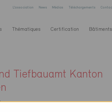
L’association
News
Médias
Téléchargements
Contac
s
Thématiques
Certification
Bâtiments
nd Tiefbauamt Kanton
en
le