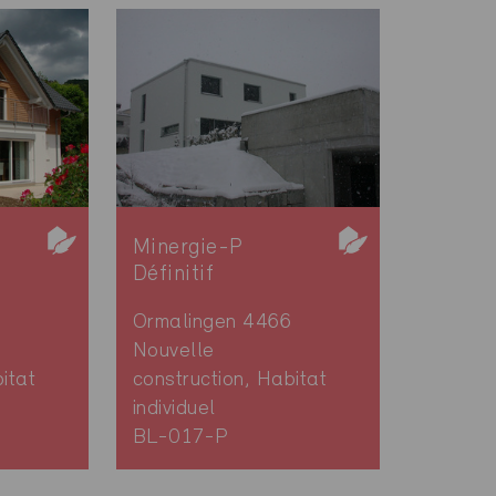
Minergie-P
Définitif
Ormalingen 4466
Nouvelle
itat
construction, Habitat
individuel
BL-017-P