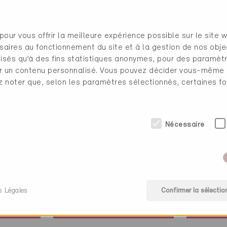
gie (5 Certificats)
pour vous offrir la meilleure expérience possible sur le site 
saires au fonctionnement du site et à la gestion de nos obje
ilisés qu’à des fins statistiques anonymes, pour des paramè
cher un contenu personnalisé. Vous pouvez décider vous-même
ez noter que, selon les paramètres sélectionnés, certaines fo
Nécessaire
Minergie
Minerg
Définitif
Définit
Pfeffingen 4148
Lausen
tat
Rénovation, Habitat
Rénovat
individuel
individu
s Légales
Confirmer la sélectio
BL-879
BL-02