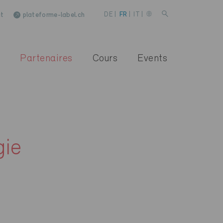
t
plateforme-label.ch
DE
|
FR
|
IT
|
Partenaires
Cours
Events
gie