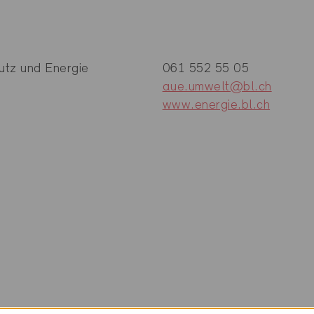
utz und Energie
061 552 55 05
aue.umwelt@bl.ch
www.energie.bl.ch