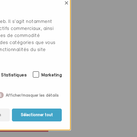
×
web. Il s'agit notamment
ctifs commerciaux, ainsi
tres de commodité
 des catégories que vous
nctionnalités du site
Statistiques
Marketing
ie-P
if
Afficher/masquer les détails
 4415
ion, Habitat
el
n
Sélectionner tout
9-P