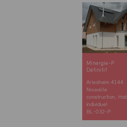
Minergie-P
Définitif
Arlesheim 4144
Nouvelle
construction, Hab
individuel
BL-032-P