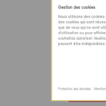
5 Bâtiments Miner
Gestion des cookies
Nous utilisons des cookies 
des cookies qui sont néces
que de ceux qui ne sont ut
d’utilisation ou pour affi
souhaitez autoriser. Veuill
peuvent être indisponibles.
Minergie
Définitif
Arlesheim 4144
Rénovation, Habi
individuel
Protection des données
Mention
BL-970