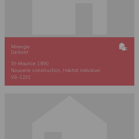
Minergie
Définitif
St-Maurice 1890
Nouvelle construction, Habitat individuel
VS-1231