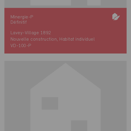
Minergie-P
Définitif
Lavey-Village 1892
Nouvelle construction, Habitat individuel
VD-100-P