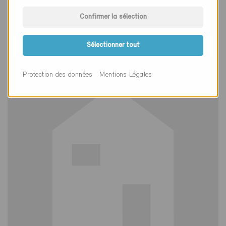
Minergie-P
Définitif
Confirmer la sélection
Vionnaz 1895
Nouvelle construction, Habitat individuel
Sélectionner tout
VS-105-P
Protection des données
Mentions Légales