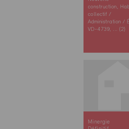
construction, Hab
collectif /
Administration / 
VD-4739, ... (2)
Minergie
Définitif