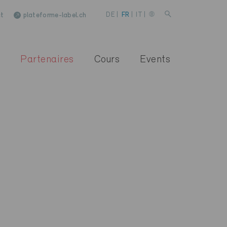
t
plateforme-label.ch
DE
|
FR
|
IT
|
Partenaires
Cours
Events