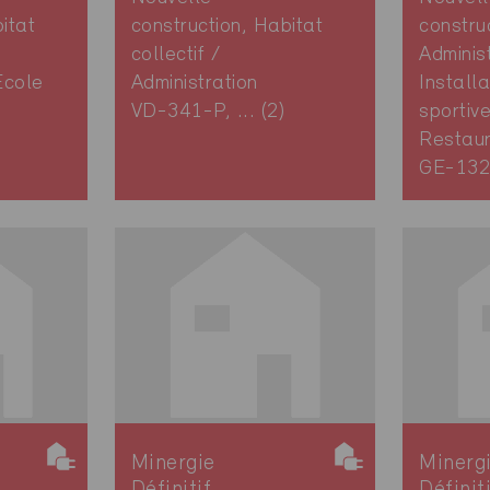
itat
construction, Habitat
constru
collectif /
Adminis
École
Administration
Installa
VD-341-P, ... (2)
sportiv
Restau
GE-13
Minergie
Minerg
Définitif
Définit