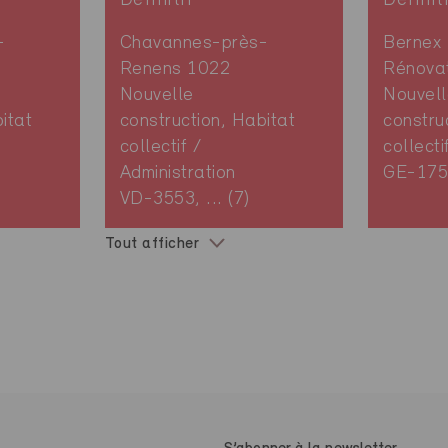
-
Chavannes-près-
Bernex
Renens 1022
Rénovat
Nouvelle
Nouvell
itat
construction, Habitat
constru
collectif /
collecti
Administration
GE-1752
VD-3553, ... (7)
Tout afficher