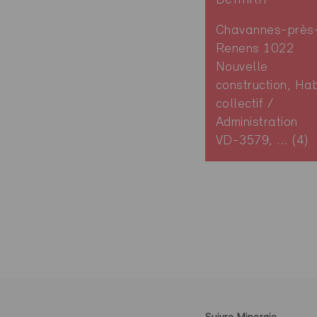
Chavannes-près
Renens 1022
Nouvelle
construction, Hab
collectif /
Administration
VD-3579, ... (4)