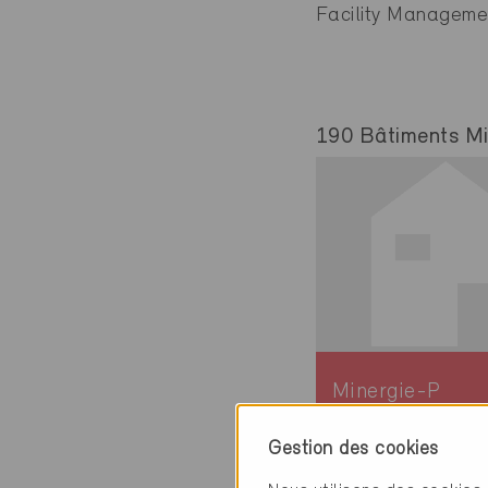
Facility Manageme
190 Bâtiments Min
Minergie-P
Définitif
Gestion des cookies
Bussigny 1030