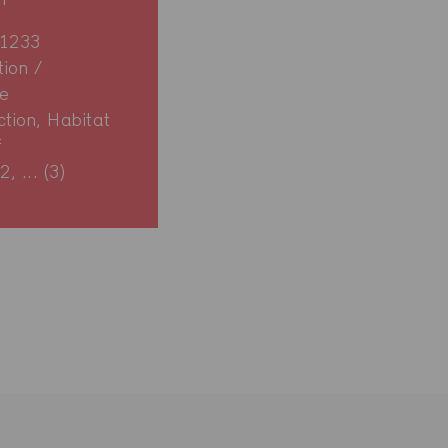
 1233
ion /
e
ction, Habitat
f
, ... (3)