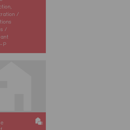
ction,
tration /
tions
es /
rant
2-P
ie
if