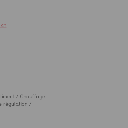
.ch
bâtiment / Chauffage
e régulation /