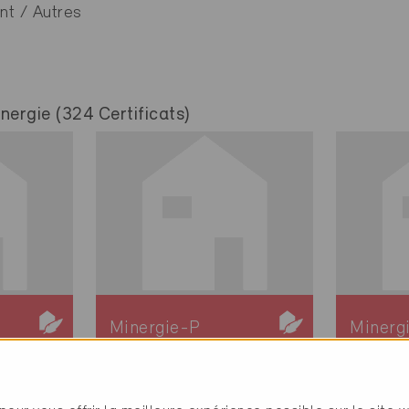
nt / Autres
ergie (324 Certificats)
Minergie-P
Minerg
Définitif
Définit
Bussigny 1030
Bussig