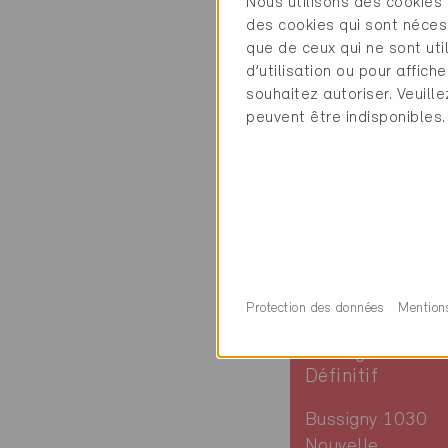
Nous utilisons des cookies 
Nouvelle
des cookies qui sont néces
construction, Hab
que de ceux qui ne sont ut
collectif / Comm
d’utilisation ou pour affi
VD-335-P, ... (3)
souhaitez autoriser. Veuill
peuvent être indisponibles.
Protection des données
Mention
Minergie
Définitif
Bussigny 1030
Nouvelle