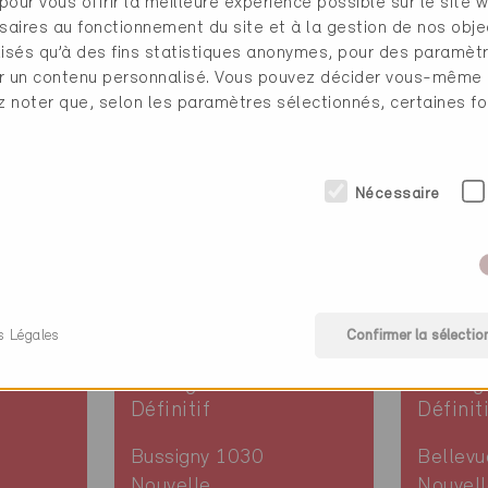
pour vous offrir la meilleure expérience possible sur le site 
Nouvelle
Nouvell
saires au fonctionnement du site et à la gestion de nos obje
itat
construction, Habitat
constru
ilisés qu’à des fins statistiques anonymes, pour des paramè
erce
collectif / Commerce
Adminis
cher un contenu personnalisé. Vous pouvez décider vous-même
VD-333-P, ... (2)
VD-47
ez noter que, selon les paramètres sélectionnés, certaines fo
Nécessaire
s Légales
Confirmer la sélectio
Minergie-P
Minerg
Définitif
Définit
Bussigny 1030
Bellev
Nouvelle
Nouvell