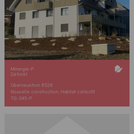
Minergie-P
Définitif
Oberneunforn 8526
Nouvelle construction, Habitat collectif
TG-345-P