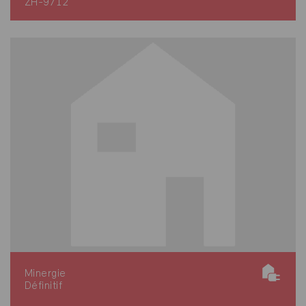
ZH-9712
Minergie
Définitif