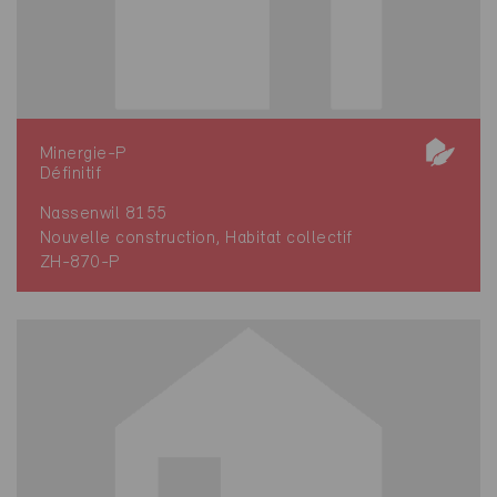
Minergie-P
Définitif
Nassenwil 8155
Nouvelle construction, Habitat collectif
ZH-870-P