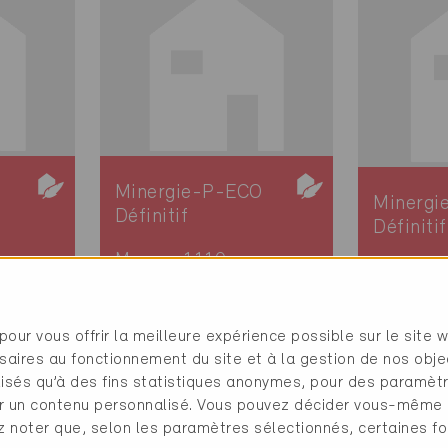
Minergie-P-ECO
Minergi
Définitif
Définitif
Morges 1110
Morges 
Nouvelle
Nouvelle
itat
construction, Habitat
Habitat c
pour vous offrir la meilleure expérience possible sur le site 
collectif
Commer
saires au fonctionnement du site et à la gestion de nos obje
VD-134-P-ECO
VD-133-P
ilisés qu’à des fins statistiques anonymes, pour des paramè
cher un contenu personnalisé. Vous pouvez décider vous-même
ez noter que, selon les paramètres sélectionnés, certaines fo