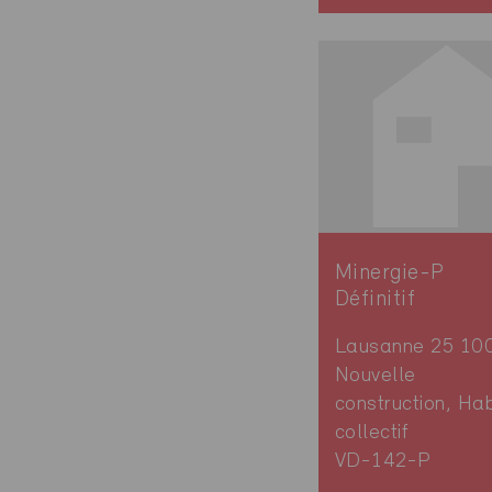
Minergie-P
Définitif
Lausanne 25 10
Nouvelle
construction, Hab
collectif
VD-142-P