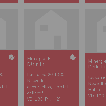
Minergie-P
Minergi
Définitif
Définitif
00
Lausanne 26 1000
lausann
Nouvelle
Nouvelle
itat
construction, Habitat
Habitat c
collectif
VD-100
VD-130-P, ... (2)