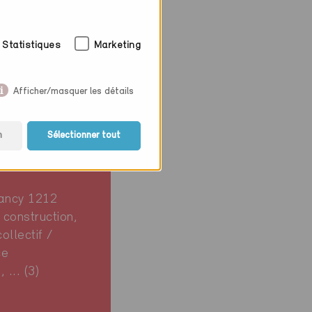
Statistiques
Marketing
Afficher/masquer les détails
n
Sélectionner tout
e
ancy 1212
 construction,
ollectif /
ce
... (3)