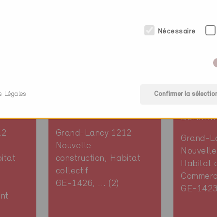
Nécessaire
s Légales
Confirmer la sélectio
Minergie
Minergi
Définitif
Définitif
12
Grand-Lancy 1212
Grand-L
Nouvelle
Nouvelle
itat
construction, Habitat
Habitat c
collectif
Commer
GE-1426, ... (2)
GE-1423, 
nt