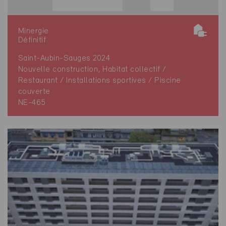
Minergie
Définitif
Saint-Aubin-Sauges 2024
Nouvelle construction, Habitat collectif /
Restaurant / Installations sportives / Piscine
couverte
NE-465