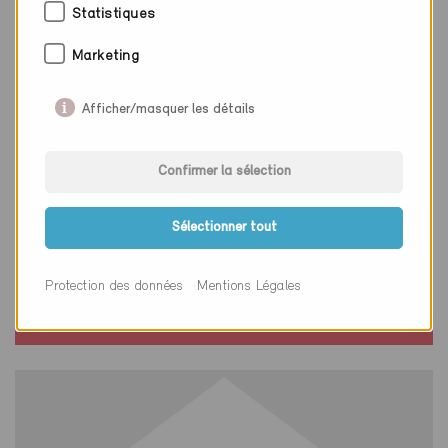
Statistiques
Marketing
Afficher/masquer les détails
Confirmer la sélection
Minergie
Sélectionner tout
Définitif
Renens 1020
Protection des données
Mentions Légales
Nouvelle construction, Habitat collectif
VD-3014