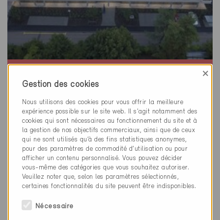
×
Minergie-P
Définitif
Gestion des cookies
Genève - Eaux-vives 1208
Nous utilisons des cookies pour vous offrir la meilleure
expérience possible sur le site web. Il s'agit notamment des
Nouvelle construction, Habitat collectif /
cookies qui sont nécessaires au fonctionnement du site et à
Administration
la gestion de nos objectifs commerciaux, ainsi que de ceux
GE-118-P, ... (5)
qui ne sont utilisés qu’à des fins statistiques anonymes,
pour des paramètres de commodité d’utilisation ou pour
afficher un contenu personnalisé. Vous pouvez décider
vous-même des catégories que vous souhaitez autoriser.
Veuillez noter que, selon les paramètres sélectionnés,
certaines fonctionnalités du site peuvent être indisponibles.
Nécessaire