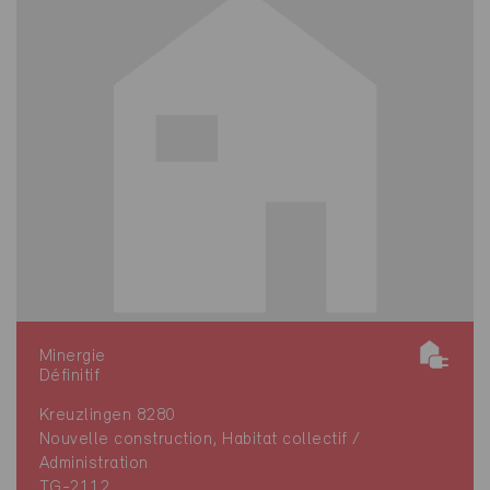
Minergie
Définitif
Kreuzlingen 8280
Nouvelle construction, Habitat collectif /
Administration
TG-2112