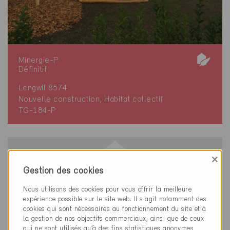
Minergie-P
Définitif
Lengwil 8574
Nouvelle construction, Habitat collectif
TG-184-P
×
Gestion des cookies
Nous utilisons des cookies pour vous offrir la meilleure
expérience possible sur le site web. Il s'agit notamment des
cookies qui sont nécessaires au fonctionnement du site et à
la gestion de nos objectifs commerciaux, ainsi que de ceux
qui ne sont utilisés qu’à des fins statistiques anonymes,