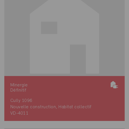
Minergie
Définitif
Cully 1096
Nouvelle construction, Habitat collectif
VD-4011