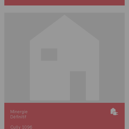
Minergie
Définitif
Cully 1096