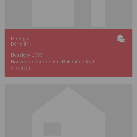
Minergie
Définitif
Bussigny 1030
Nouvelle construction, Habitat collectif
VD-3803