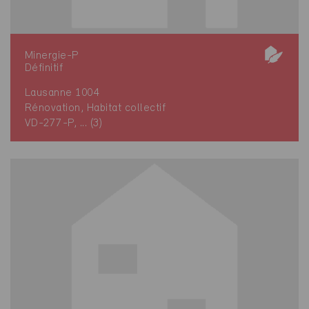
Minergie-P
Définitif
Lausanne 1004
Rénovation, Habitat collectif
VD-277-P, ... (3)