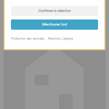
Minergie
Confirmer la sélection
Définitif
Ecublens 1024
Sélectionner tout
Nouvelle construction, Habitat individuel
VD-3105, ... (2)
Protection des données
Mentions Légales