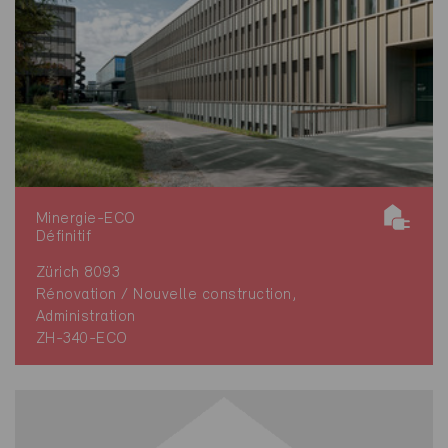
Minergie-ECO
Définitif
Zürich 8093
Rénovation / Nouvelle construction,
Administration
ZH-340-ECO