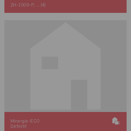
ZH-1009-P, ... (4)
Minergie-ECO
Définitif