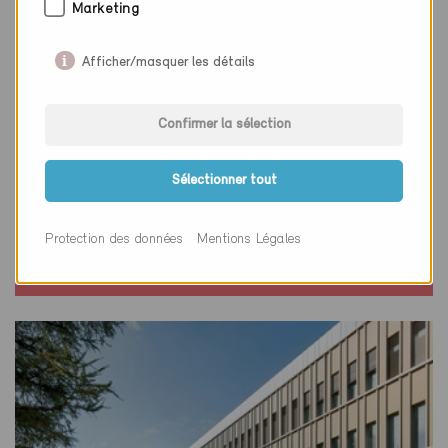
Marketing
Afficher/masquer les détails
Confirmer la sélection
Minergie-P
Sélectionner tout
Définitif
Adliswil 8134
Protection des données
Mentions Légales
Nouvelle construction, Habitat collectif
ZH-952-P, ... (6)