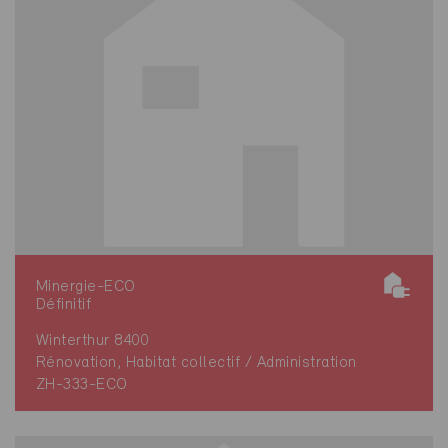
Minergie-ECO
Définitif
Winterthur 8400
Rénovation, Habitat collectif / Administration
ZH-333-ECO